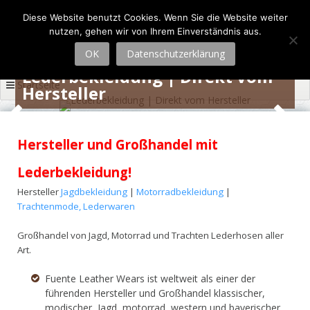
Zum
Diese Website benutzt Cookies. Wenn Sie die Website weiter
Inhalt
nutzen, gehen wir von Ihrem Einverständnis aus.
springen
OK
Datenschutzerklärung
Lederbekleidung | Direkt vom
Startseite
Hersteller
Hersteller und Großhandel mit
Lederbekleidung!
Hersteller
Jagdbekleidung
|
Motorradbekleidung
|
Trachtenmode,
Lederwaren
Großhandel von Jagd, Motorrad und Trachten Lederhosen aller
Art.
Fuente Leather Wears ist weltweit als einer der
führenden Hersteller und Großhandel klassischer,
modischer, Jagd, motorrad, western und bayerischer