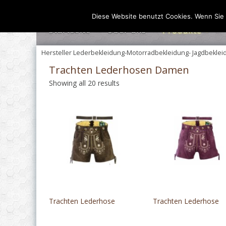
Zum
Inhalt
Diese Website benutzt Cookies. Wenn Sie 
springen
Startseite
Über uns
Produkte
Herren
Hersteller Lederbekleidung-Motorradbekleidung- Jagdbeklei
Damen
Trachten Lederhosen Damen
Lederwaren Herste
Showing all 20 results
Trachten Lederhose
Trachten Lederhose